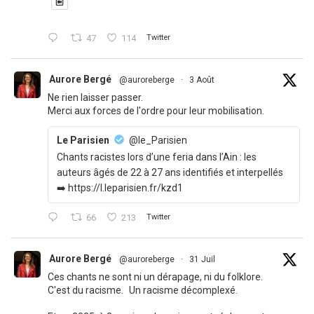
47
114
Twitter
Aurore Bergé
@auroreberge
·
3 Août
Ne rien laisser passer.
Merci aux forces de l'ordre pour leur mobilisation.
Le Parisien
@le_Parisien
Chants racistes lors d’une feria dans l’Ain : les
auteurs âgés de 22 à 27 ans identifiés et interpellés
➡️ https://l.leparisien.fr/kzd1
66
213
Twitter
Aurore Bergé
@auroreberge
·
31 Juil
Ces chants ne sont ni un dérapage, ni du folklore.
C'est du racisme. Un racisme décomplexé.