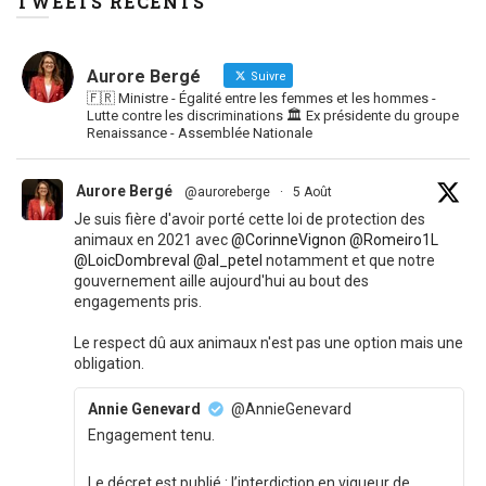
TWEETS RÉCENTS
Aurore Bergé
Suivre
🇫🇷 Ministre - Égalité entre les femmes et les hommes -
Lutte contre les discriminations 🏛 Ex présidente du groupe
Renaissance - Assemblée Nationale
Aurore Bergé
@auroreberge
·
5 Août
Je suis fière d'avoir porté cette loi de protection des
animaux en 2021 avec
@CorinneVignon
@Romeiro1L
@LoicDombreval
@al_petel
notamment et que notre
gouvernement aille aujourd'hui au bout des
engagements pris.
Le respect dû aux animaux n'est pas une option mais une
obligation.
Annie Genevard
@AnnieGenevard
Engagement tenu.
Le décret est publié : l’interdiction en vigueur de