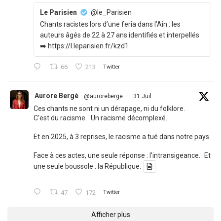
Le Parisien
@le_Parisien
Chants racistes lors d’une feria dans l’Ain : les
auteurs âgés de 22 à 27 ans identifiés et interpellés
➡️ https://l.leparisien.fr/kzd1
66
213
Twitter
Aurore Bergé
@auroreberge
·
31 Juil
Ces chants ne sont ni un dérapage, ni du folklore.
C'est du racisme. Un racisme décomplexé.
Et en 2025, à 3 reprises, le racisme a tué dans notre pays.
Face à ces actes, une seule réponse : l'intransigeance. Et
une seule boussole : la République.
47
172
Twitter
Afficher plus