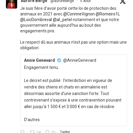
Aurore Bergé
@auroreberge
·
5 Août
Je suis fière d'avoir porté cette loi de protection des
animaux en 2021 avec
@CorinneVignon
@Romeiro1L
@LoicDombreval
@al_petel
notamment et que notre
gouvernement aille aujourd'hui au bout des
engagements pris.
Le respect dû aux animaux n'est pas une option mais une
obligation.
Annie Genevard
@AnnieGenevard
Engagement tenu.
Le décret est publié : l’interdiction en vigueur de
vendre des chiens et chats en animalerie est
désormais assortie d’une sanction forte. Tout
contrevenant s’expose à une contravention pouvant
aller jusqu'à 1 500 € et 3 000 € en cas de récidive.
D’autres
14
51
Twitter