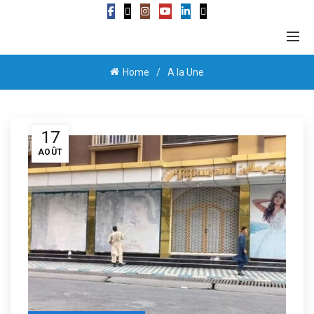
Home
A la Une
17
AOÛT