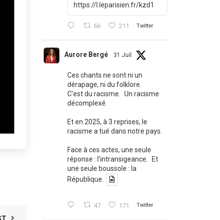
https://l.leparisien.fr/kzd1
66
211
Twitter
Aurore Bergé
31 Juil
Ces chants ne sont ni un
dérapage, ni du folklore.
C'est du racisme. Un racisme
décomplexé.
Et en 2025, à 3 reprises, le
racisme a tué dans notre pays.
Face à ces actes, une seule
réponse : l'intransigeance. Et
une seule boussole : la
République.
47
171
Twitter
ST