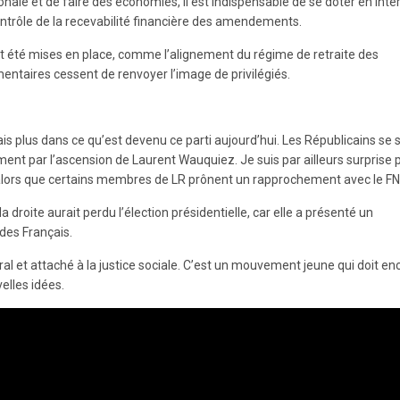
onale et de faire des économies, il est indispensable de se doter en inte
ontrôle de la recevabilité financière des amendements.
ont été mises en place, comme l’alignement du régime de retraite des
mentaires cessent de renvoyer l’image de privilégiés.
ais plus dans ce qu’est devenu ce parti aujourd’hui. Les Républicains se 
nt par l’ascension de Laurent Wauquiez. Je suis par ailleurs surprise 
 alors que certains membres de LR prônent un rapprochement avec le FN
 droite aurait perdu l’élection présidentielle, car elle a présenté un
des Français.
ral et attaché à la justice sociale. C’est un mouvement jeune qui doit en
elles idées.