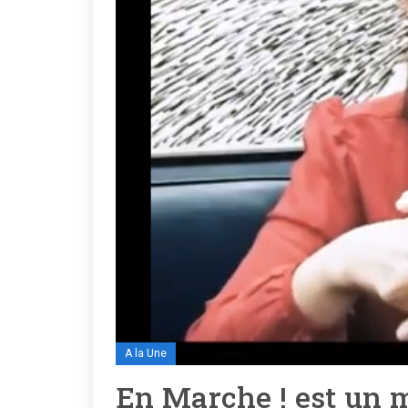
A la Une
En Marche ! est un 