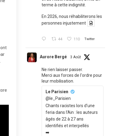
rne
terme à cette indignité.
En 2026, nous réhabiliterons les
personnes injustement
44
110
Twitter
sont
par
Aurore Bergé
3 Août
.
Ne rien laisser passer.
Merci aux forces de l'ordre pour
leur mobilisation.
core
Le Parisien
@le_Parisien
Chants racistes lors d’une
feria dans l’Ain : les auteurs
âgés de 22 à 27 ans
identifiés et interpellés
➡️