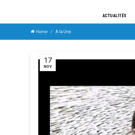
ACTUALITÉS
Home
A la Une
17
NOV