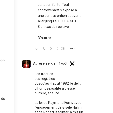
sanction forte. Tout
contrevenant s’expose à
une contravention pouvant
aller jusqu'à 1 500 € et 3 000
€ en cas de récidive.
D’autres
10
38
Twitter
 que
Aurore Bergé
4 Août
Les traques.
Les registres.
Jusqu'au 4 août 1982, le délit
d'homosexualité a blessé,
humilié, apeuré.
t du
La loi de Raymond Forni, avec
l'engagement de Gisèle Halimi
et de Robert Badinter, a mis un