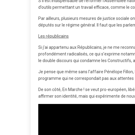
S’il est indispensable de réformer l’Assemblée nati
d’outils permettant un travail efficace, comme le c
Par ailleurs, plusieurs mesures de justice sociale 
députés sur le régime général. Il faut que les parle
Les républicains
Si j’ai appartenu aux Républicains, je ne me reconn
profondément radicalisés, ce qui s’exprime notamme
le double discours qui condamne les Constructifs,
Je pense que même sans l’affaire Pénélope Fillon, la
programme qui ne correspondait pas aux attentes 
De son côté, En Marche ! se veut pro-européen, libé
affirmer son identité, mais qui expérimente de nouv