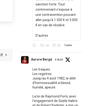
sanction forte. Tout
contrevenant s’expose à
une contravention pouvant
aller jusqu'à 1 500 € et 3 000
€ en cas de récidive.
D’autres
14
51
Twitter
ST
Aurore Bergé
4 Août
Les traques.
Les registres.
Jusqu'au 4 août 1982, le délit
d'homosexualité a blessé,
humilié, apeuré.
La loi de Raymond Forni, avec
l'engagement de Gisèle Halimi
et de Robert Badinter, a mis un