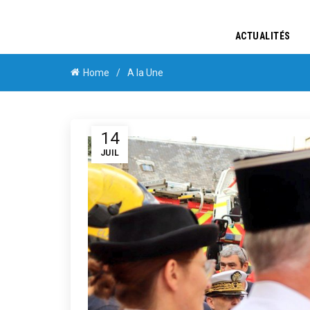
ACTUALITÉS
Home
A la Une
14
JUIL