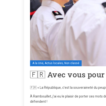
,
,
A la Une
Actus locales
Non classé
🇫🇷 Avec vous pour fê
🇫🇷 « La République, c’est la souveraineté du peuple,
À Rambouillet, j’ai eu le plaisir de porter ces mots 
défendent !