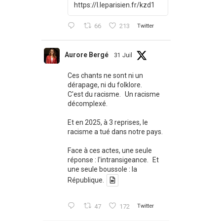
https://l.leparisien.fr/kzd1
66
213
Twitter
Aurore Bergé
31 Juil
Ces chants ne sont ni un
dérapage, ni du folklore.
C'est du racisme. Un racisme
décomplexé.
Et en 2025, à 3 reprises, le
racisme a tué dans notre pays.
Face à ces actes, une seule
réponse : l'intransigeance. Et
une seule boussole : la
République.
47
172
Twitter