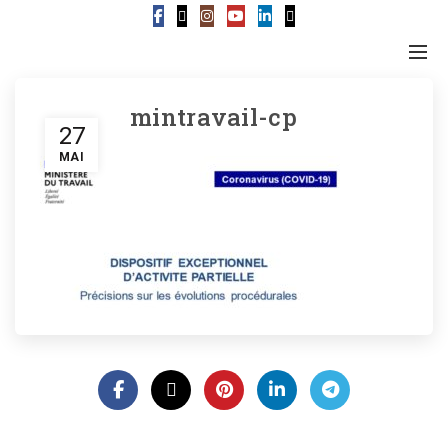
mintravail-cp
27
MAI