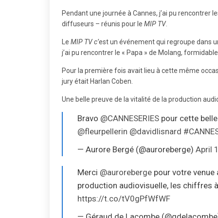
Pendant une journée à Cannes, j’ai pu rencontrer les
diffuseurs – réunis pour le
MIP TV
.
Le
MIP TV
c’
est un événement qui regroupe dans un
j’ai pu rencontrer le « Papa » de Molang, formidabl
Pour la première fois avait lieu à cette même occasi
jury était Harlan Coben.
Une belle preuve de la vitalité de la production audi
Bravo
@CANNESERIES
pour cette belle
@fleurpellerin
@davidlisnard
#CANNES
— Aurore Bergé (@auroreberge)
April 
Merci
@auroreberge
pour votre venue
production audiovisuelle, les chiffres
https://t.co/tV0gPfWfWF
— Géraud de Lacombe (@gdelacombe