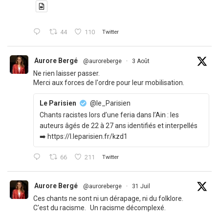
44
110
Twitter
Aurore Bergé
@auroreberge
·
3 Août
Ne rien laisser passer.
Merci aux forces de l'ordre pour leur mobilisation.
Le Parisien
@le_Parisien
Chants racistes lors d’une feria dans l’Ain : les
auteurs âgés de 22 à 27 ans identifiés et interpellés
➡️ https://l.leparisien.fr/kzd1
66
211
Twitter
Aurore Bergé
@auroreberge
·
31 Juil
Ces chants ne sont ni un dérapage, ni du folklore.
C'est du racisme. Un racisme décomplexé.