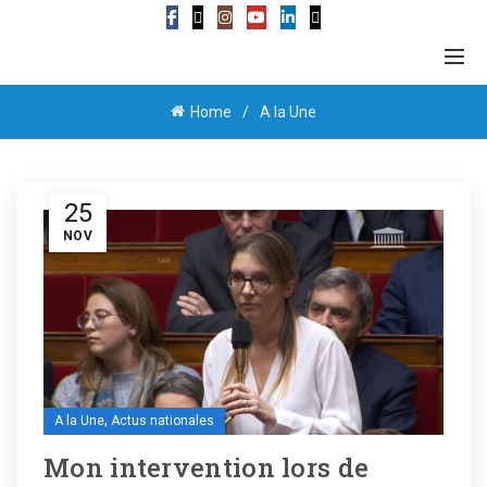
Home
A la Une
25
NOV
,
A la Une
Actus nationales
Mon intervention lors de