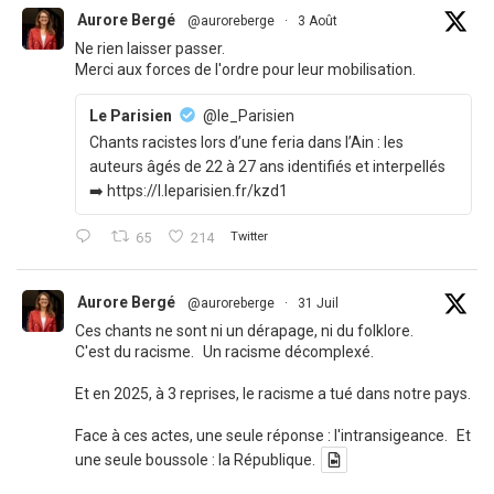
Aurore Bergé
@auroreberge
·
3 Août
Ne rien laisser passer.
Merci aux forces de l'ordre pour leur mobilisation.
Le Parisien
@le_Parisien
Chants racistes lors d’une feria dans l’Ain : les
auteurs âgés de 22 à 27 ans identifiés et interpellés
➡️ https://l.leparisien.fr/kzd1
65
214
Twitter
Aurore Bergé
@auroreberge
·
31 Juil
Ces chants ne sont ni un dérapage, ni du folklore.
C'est du racisme. Un racisme décomplexé.
Et en 2025, à 3 reprises, le racisme a tué dans notre pays.
Face à ces actes, une seule réponse : l'intransigeance. Et
une seule boussole : la République.