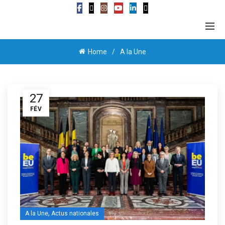
Home
A la Une
27
FÉV
,
A la Une
Actus nationales