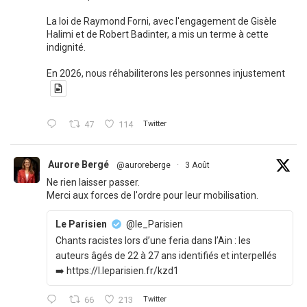
La loi de Raymond Forni, avec l'engagement de Gisèle
Halimi et de Robert Badinter, a mis un terme à cette
indignité.
En 2026, nous réhabiliterons les personnes injustement
47
114
Twitter
Aurore Bergé
@auroreberge
·
3 Août
Ne rien laisser passer.
Merci aux forces de l'ordre pour leur mobilisation.
Le Parisien
@le_Parisien
Chants racistes lors d’une feria dans l’Ain : les
auteurs âgés de 22 à 27 ans identifiés et interpellés
➡️ https://l.leparisien.fr/kzd1
66
213
Twitter