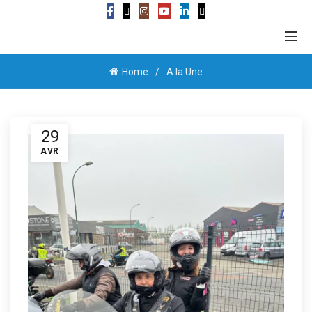
Home
A la Une
29
AVR