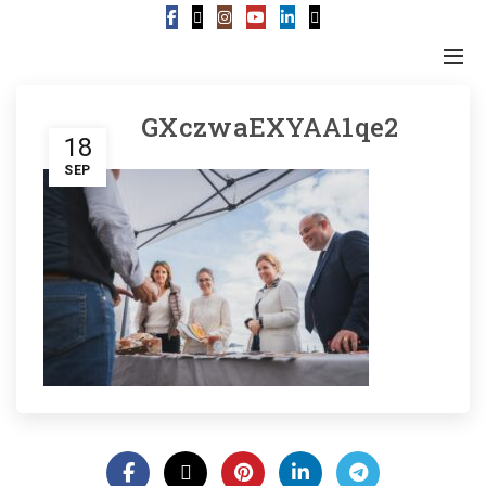
GXczwaEXYAA1qe2
18
SEP