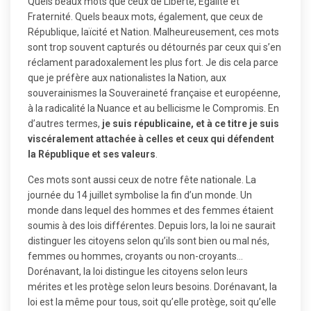
Quels beaux mots que ceux de Liberté, Egalité et
Fraternité. Quels beaux mots, également, que ceux de
République, laïcité et Nation. Malheureusement, ces mots
sont trop souvent capturés ou détournés par ceux qui s’en
réclament paradoxalement les plus fort. Je dis cela parce
que je préfère aux nationalistes la Nation, aux
souverainismes la Souveraineté française et européenne,
à la radicalité la Nuance et au bellicisme le Compromis. En
d’autres termes,
je suis républicaine, et à ce titre je suis
viscéralement attachée à celles et ceux qui défendent
la République et ses valeurs
.
Ces mots sont aussi ceux de notre fête nationale. La
journée du 14 juillet symbolise la fin d’un monde. Un
monde dans lequel des hommes et des femmes étaient
soumis à des lois différentes. Depuis lors, la loi ne saurait
distinguer les citoyens selon qu’ils sont bien ou mal nés,
femmes ou hommes, croyants ou non-croyants…
Dorénavant, la loi distingue les citoyens selon leurs
mérites et les protège selon leurs besoins. Dorénavant, la
loi est la même pour tous, soit qu’elle protège, soit qu’elle