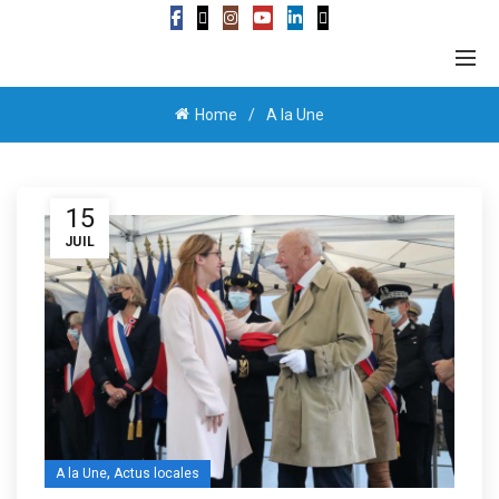
Home
A la Une
15
JUIL
,
A la Une
Actus locales