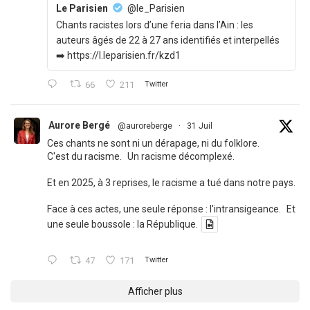
Le Parisien
@le_Parisien
Chants racistes lors d’une feria dans l’Ain : les
auteurs âgés de 22 à 27 ans identifiés et interpellés
➡️ https://l.leparisien.fr/kzd1
66
211
Twitter
Aurore Bergé
@auroreberge
·
31 Juil
Ces chants ne sont ni un dérapage, ni du folklore.
C'est du racisme. Un racisme décomplexé.
Et en 2025, à 3 reprises, le racisme a tué dans notre pays.
Face à ces actes, une seule réponse : l'intransigeance. Et
une seule boussole : la République.
47
171
Twitter
Afficher plus