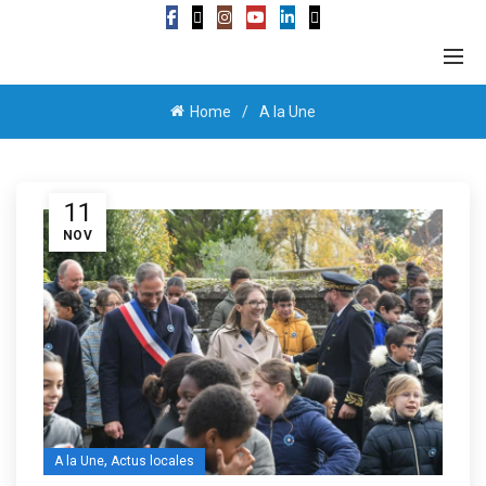
Home
A la Une
11
NOV
,
A la Une
Actus locales