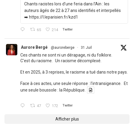
Chants racistes lors d’une feria dans l’Ain : les
auteurs âgés de 22 à 27 ans identifiés et interpellés
➡️ https://l.leparisien.fr/kzd1
65
214
Twitter
Aurore Bergé
@auroreberge
·
31 Juil
Ces chants ne sont ni un dérapage, ni du folklore.
C'est du racisme. Un racisme décomplexé.
Et en 2025, à 3 reprises, le racisme a tué dans notre pays.
Face à ces actes, une seule réponse : l'intransigeance. Et
une seule boussole : la République.
47
172
Twitter
Afficher plus