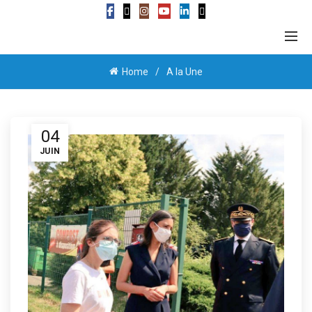
Home
A la Une
04
JUIN