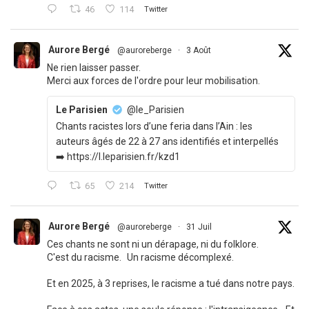
46
114
Twitter
Aurore Bergé
@auroreberge
·
3 Août
Ne rien laisser passer.
Merci aux forces de l'ordre pour leur mobilisation.
Le Parisien
@le_Parisien
Chants racistes lors d’une feria dans l’Ain : les
auteurs âgés de 22 à 27 ans identifiés et interpellés
➡️ https://l.leparisien.fr/kzd1
65
214
Twitter
Aurore Bergé
@auroreberge
·
31 Juil
Ces chants ne sont ni un dérapage, ni du folklore.
C'est du racisme. Un racisme décomplexé.
Et en 2025, à 3 reprises, le racisme a tué dans notre pays.