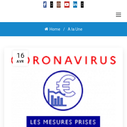
Home
A la Une
16
AVR