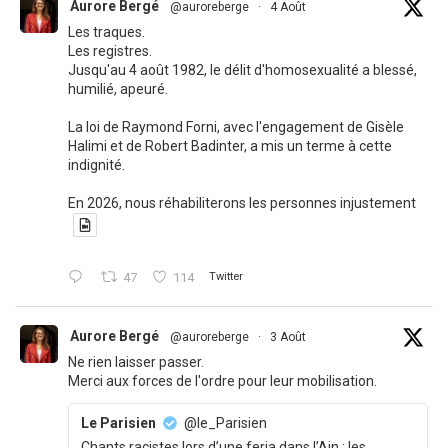
Aurore Bergé
@auroreberge
·
4 Août
Les traques.
Les registres.
Jusqu'au 4 août 1982, le délit d'homosexualité a blessé,
humilié, apeuré.
La loi de Raymond Forni, avec l'engagement de Gisèle
Halimi et de Robert Badinter, a mis un terme à cette
indignité.
En 2026, nous réhabiliterons les personnes injustement
47
114
Twitter
Aurore Bergé
@auroreberge
·
3 Août
Ne rien laisser passer.
Merci aux forces de l'ordre pour leur mobilisation.
Le Parisien
@le_Parisien
Chants racistes lors d’une feria dans l’Ain : les