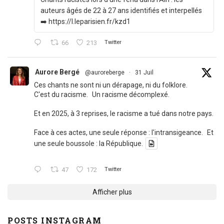
auteurs âgés de 22 à 27 ans identifiés et interpellés
➡️ https://l.leparisien.fr/kzd1
66
213
Twitter
Aurore Bergé
@auroreberge
·
31 Juil
Ces chants ne sont ni un dérapage, ni du folklore.
C'est du racisme. Un racisme décomplexé.
Et en 2025, à 3 reprises, le racisme a tué dans notre pays.
Face à ces actes, une seule réponse : l'intransigeance. Et
une seule boussole : la République.
47
172
Twitter
Afficher plus
POSTS INSTAGRAM