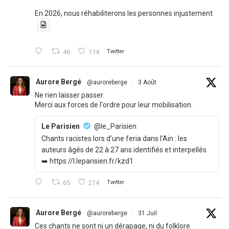
En 2026, nous réhabiliterons les personnes injustement
46
114
Twitter
Aurore Bergé
@auroreberge
·
3 Août
Ne rien laisser passer.
Merci aux forces de l'ordre pour leur mobilisation.
Le Parisien
@le_Parisien
Chants racistes lors d’une feria dans l’Ain : les
auteurs âgés de 22 à 27 ans identifiés et interpellés
➡️ https://l.leparisien.fr/kzd1
65
214
Twitter
Aurore Bergé
@auroreberge
·
31 Juil
Ces chants ne sont ni un dérapage, ni du folklore.