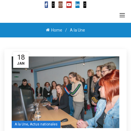
Home
A la Une
18
JAN
,
A la Une
Actus nationales