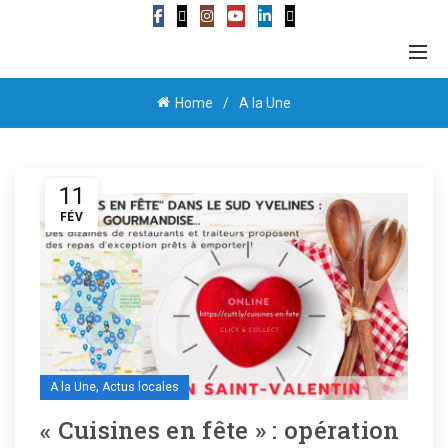
Home
A la Une
11
FÉV
,
A la Une
Actus locales
« Cuisines en fête » : opération