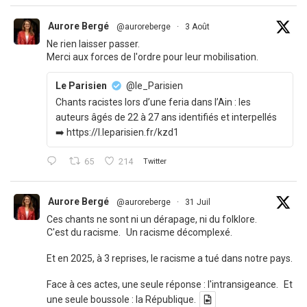
Aurore Bergé
@auroreberge
·
3 Août
Ne rien laisser passer.
Merci aux forces de l'ordre pour leur mobilisation.
Le Parisien
@le_Parisien
Chants racistes lors d’une feria dans l’Ain : les
auteurs âgés de 22 à 27 ans identifiés et interpellés
➡️ https://l.leparisien.fr/kzd1
65
214
Twitter
Aurore Bergé
@auroreberge
·
31 Juil
Ces chants ne sont ni un dérapage, ni du folklore.
C'est du racisme. Un racisme décomplexé.
Et en 2025, à 3 reprises, le racisme a tué dans notre pays.
Face à ces actes, une seule réponse : l'intransigeance. Et
une seule boussole : la République.