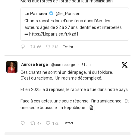
Merci aux forces de l'ordre pour leur mobilisation.
Le Parisien
@le_Parisien
Chants racistes lors d’une feria dans l’Ain : les
auteurs âgés de 22 à 27 ans identifiés et interpellés
➡️ https://l.leparisien.fr/kzd1
66
213
Twitter
Aurore Bergé
@auroreberge
·
31 Juil
Ces chants ne sont ni un dérapage, ni du folklore.
C'est du racisme. Un racisme décomplexé.
Et en 2025, à 3 reprises, le racisme a tué dans notre pays.
Face à ces actes, une seule réponse : l'intransigeance. Et
une seule boussole : la République.
47
172
Twitter