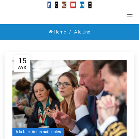
Home
A la Une
15
AVR
,
A la Une
Actus nationales