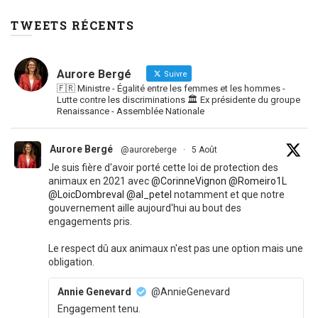
TWEETS RÉCENTS
Aurore Bergé
Suivre
🇫🇷 Ministre - Égalité entre les femmes et les hommes -
Lutte contre les discriminations 🏛 Ex présidente du groupe
Renaissance - Assemblée Nationale
Aurore Bergé
@auroreberge
·
5 Août
Je suis fière d'avoir porté cette loi de protection des
animaux en 2021 avec
@CorinneVignon
@Romeiro1L
@LoicDombreval
@al_petel
notamment et que notre
gouvernement aille aujourd'hui au bout des
engagements pris.
Le respect dû aux animaux n'est pas une option mais une
obligation.
Annie Genevard
@AnnieGenevard
Engagement tenu.