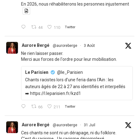
En 2026, nous réhabiliterons les personnes injustement
44
110
Twitter
Aurore Bergé
@auroreberge
·
3 Août
Ne rien laisser passer.
Merci aux forces de l'ordre pour leur mobilisation.
Le Parisien
@le_Parisien
Chants racistes lors d’une feria dans l’Ain : les
auteurs âgés de 22 à 27 ans identifiés et interpellés
➡️ https://l.leparisien.fr/kzd1
66
211
Twitter
Aurore Bergé
@auroreberge
·
31 Juil
Ces chants ne sont ni un dérapage, ni du folklore.
C'est du racisme. Un racisme décomplexé.