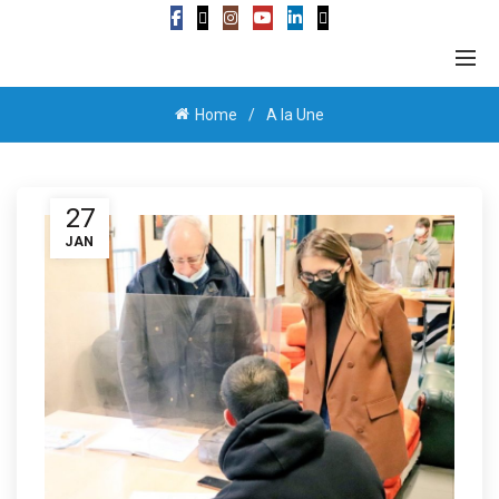
Home
A la Une
27
JAN