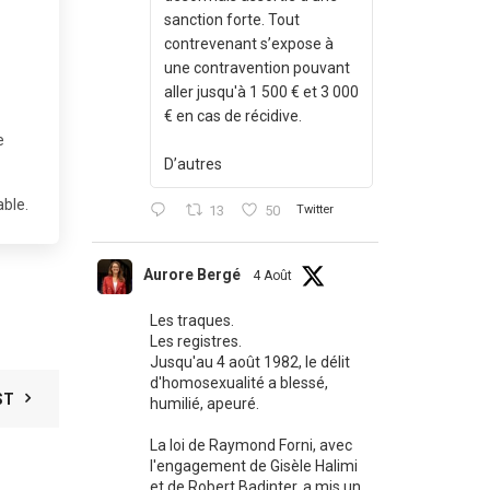
sanction forte. Tout
contrevenant s’expose à
une contravention pouvant
aller jusqu'à 1 500 € et 3 000
€ en cas de récidive.
e
D’autres
able.
13
50
Twitter
Aurore Bergé
4 Août
Les traques.
Les registres.
Jusqu'au 4 août 1982, le délit
d'homosexualité a blessé,
ST
humilié, apeuré.
La loi de Raymond Forni, avec
l'engagement de Gisèle Halimi
et de Robert Badinter, a mis un