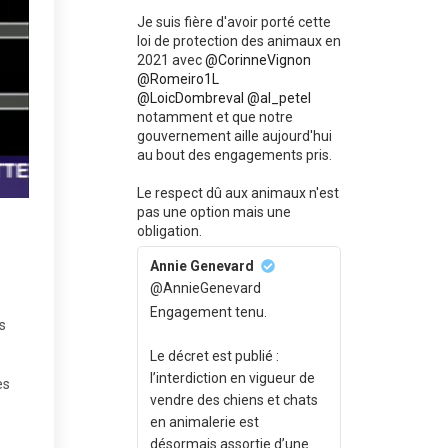
Je suis fière d'avoir porté cette
loi de protection des animaux en
2021 avec
@CorinneVignon
@Romeiro1L
@LoicDombreval
@al_petel
notamment et que notre
gouvernement aille aujourd'hui
au bout des engagements pris.
Le respect dû aux animaux n'est
pas une option mais une
obligation.
Annie Genevard
@AnnieGenevard
Engagement tenu.
s
Le décret est publié :
l’interdiction en vigueur de
es
vendre des chiens et chats
en animalerie est
désormais assortie d’une