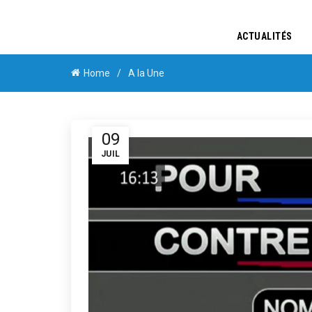
ACTUALITÉS
Home
A la Une
09
JUIL