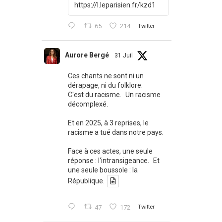
https://l.leparisien.fr/kzd1
65
214
Twitter
Aurore Bergé
31 Juil
Ces chants ne sont ni un
dérapage, ni du folklore.
C'est du racisme. Un racisme
décomplexé.
Et en 2025, à 3 reprises, le
racisme a tué dans notre pays.
Face à ces actes, une seule
réponse : l'intransigeance. Et
une seule boussole : la
République.
47
172
Twitter