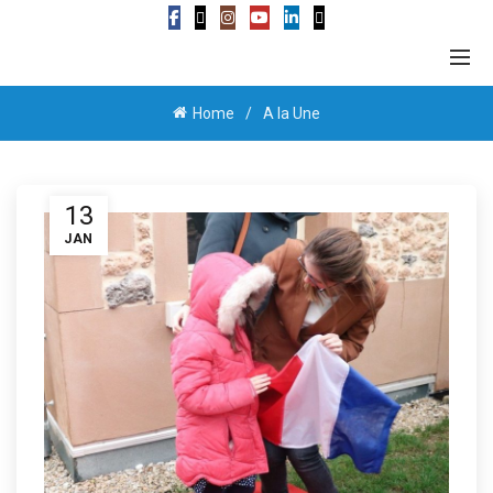
Home
A la Une
13
JAN