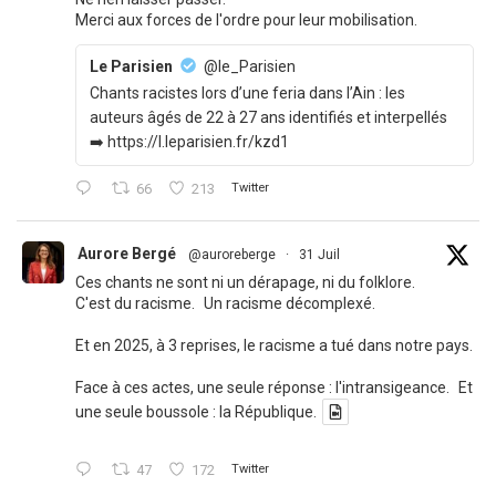
Merci aux forces de l'ordre pour leur mobilisation.
Le Parisien
@le_Parisien
Chants racistes lors d’une feria dans l’Ain : les
auteurs âgés de 22 à 27 ans identifiés et interpellés
➡️ https://l.leparisien.fr/kzd1
66
213
Twitter
Aurore Bergé
@auroreberge
·
31 Juil
Ces chants ne sont ni un dérapage, ni du folklore.
C'est du racisme. Un racisme décomplexé.
Et en 2025, à 3 reprises, le racisme a tué dans notre pays.
Face à ces actes, une seule réponse : l'intransigeance. Et
une seule boussole : la République.
47
172
Twitter