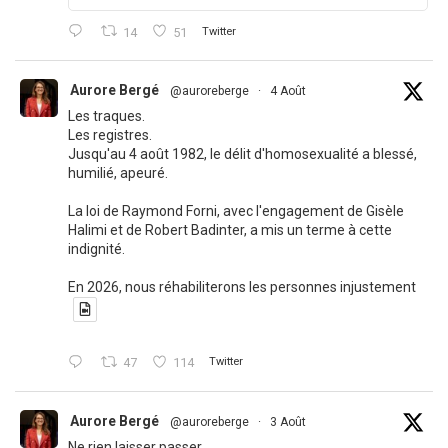
14
51
Twitter
Aurore Bergé
@auroreberge
·
4 Août
Les traques.
Les registres.
Jusqu'au 4 août 1982, le délit d'homosexualité a blessé,
humilié, apeuré.
La loi de Raymond Forni, avec l'engagement de Gisèle
Halimi et de Robert Badinter, a mis un terme à cette
indignité.
En 2026, nous réhabiliterons les personnes injustement
47
114
Twitter
Aurore Bergé
@auroreberge
·
3 Août
Ne rien laisser passer.