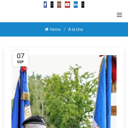
Home
A la Une
07
SEP