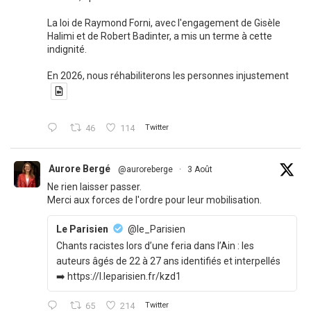
La loi de Raymond Forni, avec l'engagement de Gisèle
Halimi et de Robert Badinter, a mis un terme à cette
indignité.
En 2026, nous réhabiliterons les personnes injustement
46
114
Twitter
Aurore Bergé
@auroreberge
·
3 Août
Ne rien laisser passer.
Merci aux forces de l'ordre pour leur mobilisation.
Le Parisien
@le_Parisien
Chants racistes lors d’une feria dans l’Ain : les
auteurs âgés de 22 à 27 ans identifiés et interpellés
➡️ https://l.leparisien.fr/kzd1
65
214
Twitter