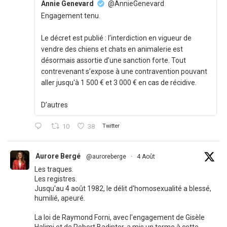
Annie Genevard
@AnnieGenevard
Engagement tenu.
Le décret est publié : l’interdiction en vigueur de
vendre des chiens et chats en animalerie est
désormais assortie d’une sanction forte. Tout
contrevenant s’expose à une contravention pouvant
aller jusqu'à 1 500 € et 3 000 € en cas de récidive.
D’autres
10
38
Twitter
Aurore Bergé
@auroreberge
·
4 Août
Les traques.
Les registres.
Jusqu'au 4 août 1982, le délit d'homosexualité a blessé,
humilié, apeuré.
La loi de Raymond Forni, avec l'engagement de Gisèle
Halimi et de Robert Badinter, a mis un terme à cette