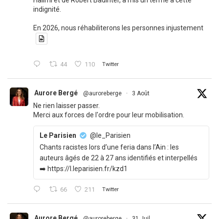
indignité.
En 2026, nous réhabiliterons les personnes injustement
44
110
Twitter
Aurore Bergé
@auroreberge
·
3 Août
Ne rien laisser passer.
Merci aux forces de l'ordre pour leur mobilisation.
Le Parisien
@le_Parisien
Chants racistes lors d’une feria dans l’Ain : les
auteurs âgés de 22 à 27 ans identifiés et interpellés
➡️ https://l.leparisien.fr/kzd1
66
211
Twitter
Aurore Bergé
@auroreberge
·
31 Juil