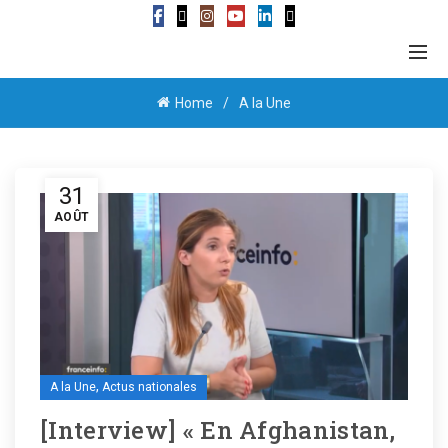
Home
A la Une
31
AOÛT
,
A la Une
Actus nationales
[Interview] « En Afghanistan,