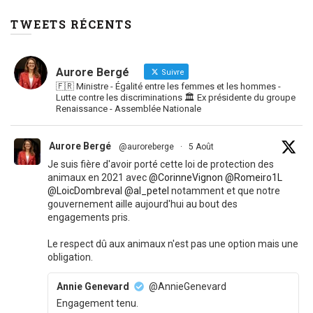
TWEETS RÉCENTS
Aurore Bergé
Suivre
🇫🇷 Ministre - Égalité entre les femmes et les hommes -
Lutte contre les discriminations 🏛 Ex présidente du groupe
Renaissance - Assemblée Nationale
Aurore Bergé
@auroreberge
·
5 Août
Je suis fière d'avoir porté cette loi de protection des
animaux en 2021 avec
@CorinneVignon
@Romeiro1L
@LoicDombreval
@al_petel
notamment et que notre
gouvernement aille aujourd'hui au bout des
engagements pris.
Le respect dû aux animaux n'est pas une option mais une
obligation.
Annie Genevard
@AnnieGenevard
Engagement tenu.