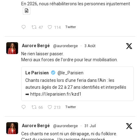
En 2026, nous réhabiliterons les personnes injustement
47
114
Twitter
Aurore Bergé
@auroreberge
·
3 Août
Ne rien laisser passer.
Merci aux forces de l'ordre pour leur mobilisation.
Le Parisien
@le_Parisien
Chants racistes lors d’une feria dans l’Ain : les
auteurs âgés de 22 à 27 ans identifiés et interpellés
➡️ https://l.leparisien.fr/kzd1
66
213
Twitter
Aurore Bergé
@auroreberge
·
31 Juil
Ces chants ne sont ni un dérapage, ni du folklore.
C'est du racisme. Un racisme décomplexé.