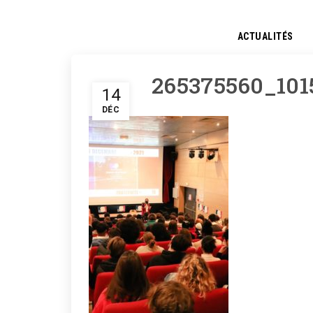
ACTUALITÉS
265375560_10
14
DÉC