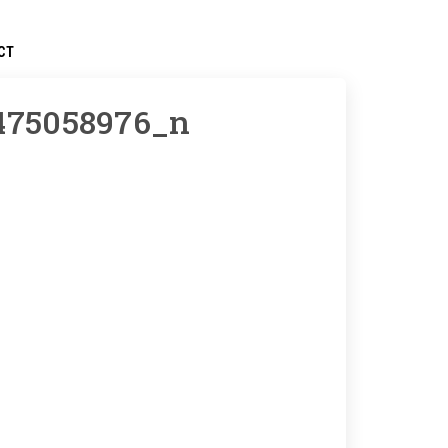
CT
475058976_n