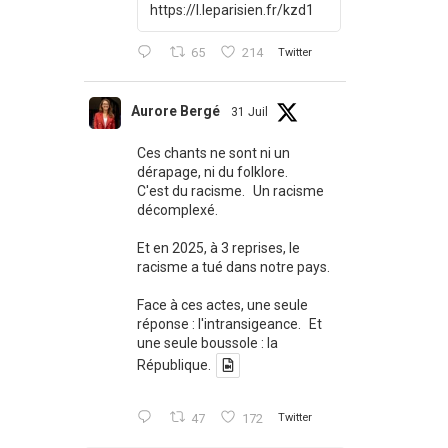
https://l.leparisien.fr/kzd1
65
214
Twitter
Aurore Bergé
31 Juil
Ces chants ne sont ni un
dérapage, ni du folklore.
C'est du racisme. Un racisme
décomplexé.
Et en 2025, à 3 reprises, le
racisme a tué dans notre pays.
Face à ces actes, une seule
réponse : l'intransigeance. Et
une seule boussole : la
République.
47
172
Twitter