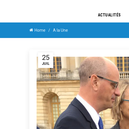
ACTUALITÉS
Home
A la Une
25
JUIL