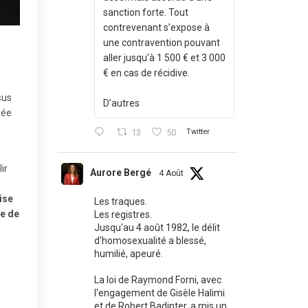
sanction forte. Tout
contrevenant s’expose à
une contravention pouvant
aller jusqu'à 1 500 € et 3 000
€ en cas de récidive.
sus
D’autres
née
13
50
Twitter
ir
Aurore Bergé
4 Août
ise
Les traques.
re de
Les registres.
Jusqu'au 4 août 1982, le délit
d'homosexualité a blessé,
humilié, apeuré.
La loi de Raymond Forni, avec
l'engagement de Gisèle Halimi
et de Robert Badinter, a mis un