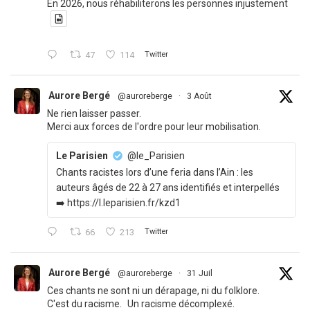
En 2026, nous réhabiliterons les personnes injustement
47
114
Twitter
Aurore Bergé
@auroreberge
·
3 Août
Ne rien laisser passer.
Merci aux forces de l'ordre pour leur mobilisation.
Le Parisien
@le_Parisien
Chants racistes lors d’une feria dans l’Ain : les
auteurs âgés de 22 à 27 ans identifiés et interpellés
➡️ https://l.leparisien.fr/kzd1
66
213
Twitter
Aurore Bergé
@auroreberge
·
31 Juil
Ces chants ne sont ni un dérapage, ni du folklore.
C'est du racisme. Un racisme décomplexé.