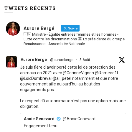
TWEETS RÉCENTS
Aurore Bergé
Suivre
🇫🇷 Ministre - Égalité entre les femmes et les hommes -
Lutte contre les discriminations 🏛 Ex présidente du groupe
Renaissance - Assemblée Nationale
Aurore Bergé
@auroreberge
·
5 Août
Je suis fière d'avoir porté cette loi de protection des
animaux en 2021 avec
@CorinneVignon
@Romeiro1L
@LoicDombreval
@al_petel
notamment et que notre
gouvernement aille aujourd'hui au bout des
engagements pris.
Le respect dû aux animaux n'est pas une option mais une
obligation.
Annie Genevard
@AnnieGenevard
Engagement tenu.