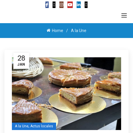
Home
A la Une
28
JAN
,
A la Une
Actus locales