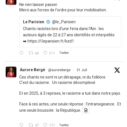
Ne rien laisser passer.
Merci aux forces de l'ordre pour leur mobilisation.
Le Parisien
@le_Parisien
Chants racistes lors d’une feria dans l’Ain : les
auteurs âgés de 22 à 27 ans identifiés et interpellés
➡️ https://l.leparisien.fr/kzd1
66
211
Twitter
Aurore Bergé
@auroreberge
·
31 Juil
Ces chants ne sont ni un dérapage, ni du folklore.
C'est du racisme. Un racisme décomplexé.
Et en 2025, à 3 reprises, le racisme a tué dans notre pays.
Face à ces actes, une seule réponse : l'intransigeance. Et
une seule boussole : la République.
47
171
Twitter