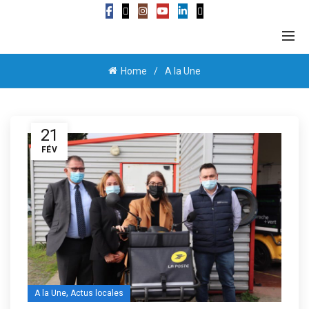
Home
A la Une
21
FÉV
,
A la Une
Actus locales