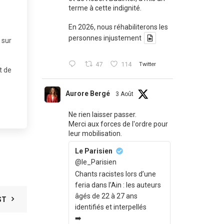
terme à cette indignité.
En 2026, nous réhabiliterons les
personnes injustement
 sur
47
114
Twitter
t de
Aurore Bergé
3 Août
Ne rien laisser passer.
Merci aux forces de l'ordre pour
leur mobilisation.
Le Parisien
@le_Parisien
Chants racistes lors d’une
feria dans l’Ain : les auteurs
âgés de 22 à 27 ans
ST
identifiés et interpellés
➡️