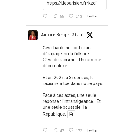
https://l.leparisien.fr/kzd1
66
213
Twitter
Aurore Bergé
31 Juil
Ces chants ne sont ni un
dérapage, ni du folklore.
C'est du racisme. Un racisme
décomplexé.
Et en 2025, à 3 reprises, le
racisme a tué dans notre pays.
Face à ces actes, une seule
réponse : l'intransigeance. Et
une seule boussole : la
République.
47
172
Twitter