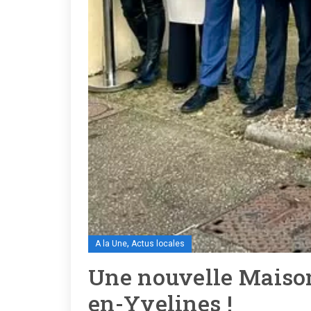
,
A la Une
Actus locales
Une nouvelle Maison
en-Yvelines !