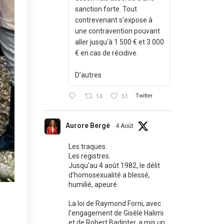
sanction forte. Tout
contrevenant s’expose à
une contravention pouvant
aller jusqu'à 1 500 € et 3 000
€ en cas de récidive.
D’autres
14
51
Twitter
Aurore Bergé
4 Août
Les traques.
Les registres.
Jusqu'au 4 août 1982, le délit
d'homosexualité a blessé,
humilié, apeuré.
La loi de Raymond Forni, avec
l'engagement de Gisèle Halimi
et de Robert Badinter, a mis un