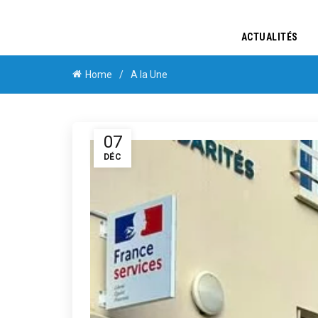
ACTUALITÉS
Home
A la Une
07
DÉC