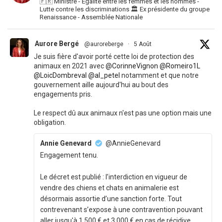
🇫🇷 Ministre - Égalité entre les femmes et les hommes -
Lutte contre les discriminations 🏛 Ex présidente du groupe
Renaissance - Assemblée Nationale
Aurore Bergé
@auroreberge
·
5 Août
Je suis fière d'avoir porté cette loi de protection des
animaux en 2021 avec
@CorinneVignon
@Romeiro1L
@LoicDombreval
@al_petel
notamment et que notre
gouvernement aille aujourd'hui au bout des
engagements pris.
Le respect dû aux animaux n'est pas une option mais une
obligation.
Annie Genevard
@AnnieGenevard
Engagement tenu.
Le décret est publié : l’interdiction en vigueur de
vendre des chiens et chats en animalerie est
désormais assortie d’une sanction forte. Tout
contrevenant s’expose à une contravention pouvant
aller jusqu'à 1 500 € et 3 000 € en cas de récidive.