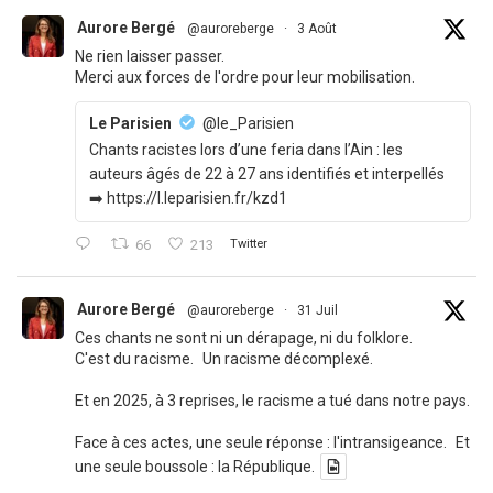
Aurore Bergé
@auroreberge
·
3 Août
Ne rien laisser passer.
Merci aux forces de l'ordre pour leur mobilisation.
Le Parisien
@le_Parisien
Chants racistes lors d’une feria dans l’Ain : les
auteurs âgés de 22 à 27 ans identifiés et interpellés
➡️ https://l.leparisien.fr/kzd1
66
213
Twitter
Aurore Bergé
@auroreberge
·
31 Juil
Ces chants ne sont ni un dérapage, ni du folklore.
C'est du racisme. Un racisme décomplexé.
Et en 2025, à 3 reprises, le racisme a tué dans notre pays.
Face à ces actes, une seule réponse : l'intransigeance. Et
une seule boussole : la République.