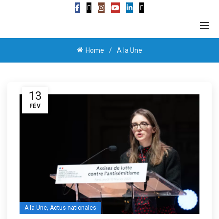
Home
A la Une
13
FÉV
,
A la Une
Actus nationales