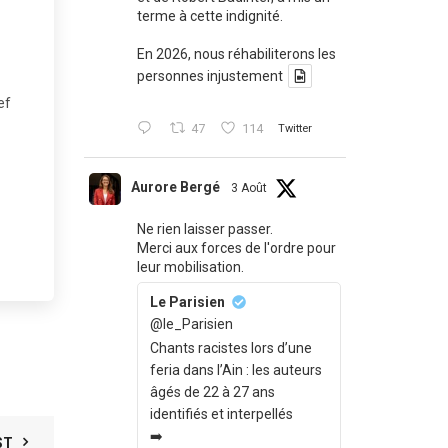
terme à cette indignité.
En 2026, nous réhabiliterons les
personnes injustement
ef
47
114
Twitter
Aurore Bergé
3 Août
Ne rien laisser passer.
Merci aux forces de l'ordre pour
leur mobilisation.
Le Parisien
@le_Parisien
Chants racistes lors d’une
feria dans l’Ain : les auteurs
âgés de 22 à 27 ans
identifiés et interpellés
➡️
ST