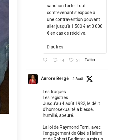
sanction forte. Tout
contrevenant s’expose à
une contravention pouvant
aller jusqu'à 1 500 € et 3 000
€ en cas de récidive.
D’autres
14
51
Twitter
Aurore Bergé
4 Août
Les traques.
Les registres.
Jusqu'au 4 août 1982, le délit
d'homosexualité a blessé,
humilié, apeuré.
La loi de Raymond Forni, avec
l'engagement de Gisèle Halimi
et de Robert Badinter, a mis un