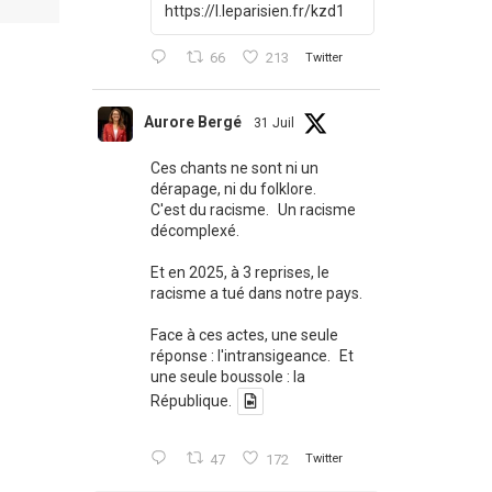
https://l.leparisien.fr/kzd1
66
213
Twitter
Aurore Bergé
31 Juil
Ces chants ne sont ni un
dérapage, ni du folklore.
C'est du racisme. Un racisme
décomplexé.
Et en 2025, à 3 reprises, le
racisme a tué dans notre pays.
Face à ces actes, une seule
réponse : l'intransigeance. Et
une seule boussole : la
République.
47
172
Twitter