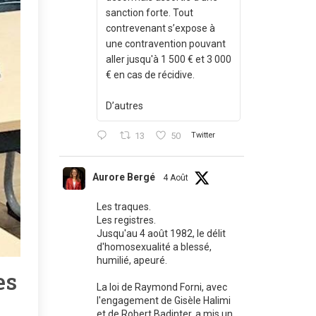
sanction forte. Tout
contrevenant s’expose à
une contravention pouvant
aller jusqu'à 1 500 € et 3 000
€ en cas de récidive.
D’autres
13
50
Twitter
Aurore Bergé
4 Août
Les traques.
Les registres.
Jusqu'au 4 août 1982, le délit
d'homosexualité a blessé,
humilié, apeuré.
es
La loi de Raymond Forni, avec
l'engagement de Gisèle Halimi
et de Robert Badinter, a mis un