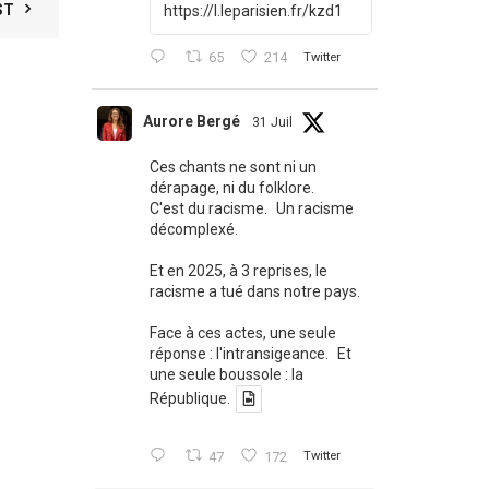
ST
https://l.leparisien.fr/kzd1
65
214
Twitter
Aurore Bergé
31 Juil
Ces chants ne sont ni un
dérapage, ni du folklore.
C'est du racisme. Un racisme
décomplexé.
Et en 2025, à 3 reprises, le
racisme a tué dans notre pays.
Face à ces actes, une seule
réponse : l'intransigeance. Et
une seule boussole : la
République.
47
172
Twitter