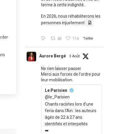
terme à cette indignité.
En 2026, nous réhabiliterons les
personnes injustement
arder
46
114
Twitter
ans
Aurore Bergé
3 Août
Ne rien laisser passer.
Merci aux forces de l'ordre pour
leur mobilisation.
Le Parisien
@le_Parisien
Chants racistes lors d’une
feria dans l’Ain : les auteurs
âgés de 22 à 27 ans
identifiés et interpellés
➡️