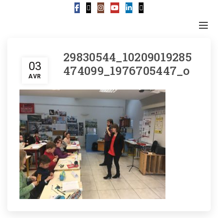
29830544_10209019285
03
474099_1976705447_o
AVR