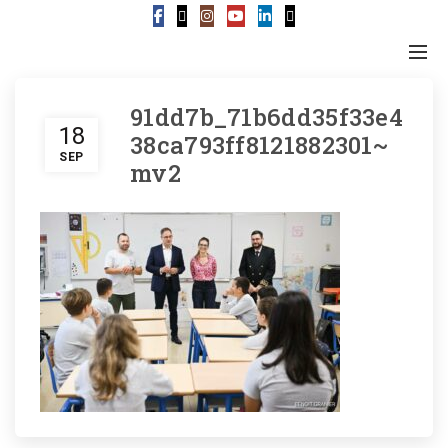
91dd7b_71b6dd35f33e4
18
38ca793ff8121882301~
SEP
mv2