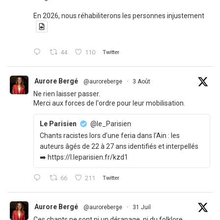
En 2026, nous réhabiliterons les personnes injustement
44
110
Twitter
Aurore Bergé
@auroreberge
·
3 Août
Ne rien laisser passer.
Merci aux forces de l'ordre pour leur mobilisation.
Le Parisien
@le_Parisien
Chants racistes lors d’une feria dans l’Ain : les
auteurs âgés de 22 à 27 ans identifiés et interpellés
➡️ https://l.leparisien.fr/kzd1
66
211
Twitter
Aurore Bergé
@auroreberge
·
31 Juil
Ces chants ne sont ni un dérapage, ni du folklore.