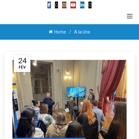
Home
A la Une
24
FÉV