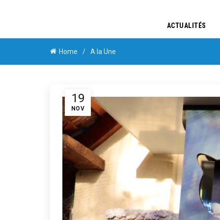
ACTUALITÉS
Home
A la Une
19
NOV