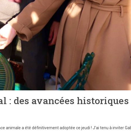
al : des avancées historiques
nce animale a été définitivement adoptée ce jeudi ! J’ai tenu à inviter Gab