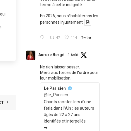
terme à cette indignité.
 qui
En 2026, nous réhabiliterons les
personnes injustement
a
47
114
Twitter
Aurore Bergé
3 Août
Ne rien laisser passer.
Merci aux forces de l'ordre pour
leur mobilisation.
Le Parisien
@le_Parisien
Chants racistes lors d’une
ST
feria dans l’Ain : les auteurs
âgés de 22 à 27 ans
identifiés et interpellés
➡️