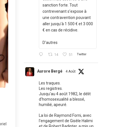
sanction forte. Tout
contrevenant s’expose à
une contravention pouvant
aller jusqu'à 1 500 € et 3 000
€ en cas de récidive.
D’autres
14
51
Twitter
Aurore Bergé
4 Août
Les traques.
Les registres.
Jusqu'au 4 août 1982, le délit
d'homosexualité a blessé,
humilié, apeuré.
La loi de Raymond Forni, avec
l'engagement de Gisèle Halimi
riel
et de Robert Badinter, a mis un