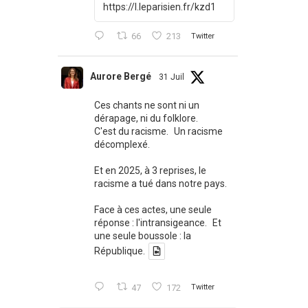
https://l.leparisien.fr/kzd1
66
213
Twitter
Aurore Bergé
31 Juil
Ces chants ne sont ni un
dérapage, ni du folklore.
C'est du racisme. Un racisme
décomplexé.
Et en 2025, à 3 reprises, le
racisme a tué dans notre pays.
Face à ces actes, une seule
réponse : l'intransigeance. Et
une seule boussole : la
République.
47
172
Twitter