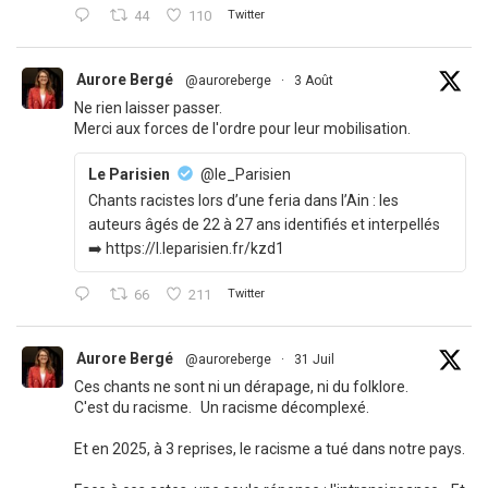
44
110
Twitter
Aurore Bergé
@auroreberge
·
3 Août
Ne rien laisser passer.
Merci aux forces de l'ordre pour leur mobilisation.
Le Parisien
@le_Parisien
Chants racistes lors d’une feria dans l’Ain : les
auteurs âgés de 22 à 27 ans identifiés et interpellés
➡️ https://l.leparisien.fr/kzd1
66
211
Twitter
Aurore Bergé
@auroreberge
·
31 Juil
Ces chants ne sont ni un dérapage, ni du folklore.
C'est du racisme. Un racisme décomplexé.
Et en 2025, à 3 reprises, le racisme a tué dans notre pays.