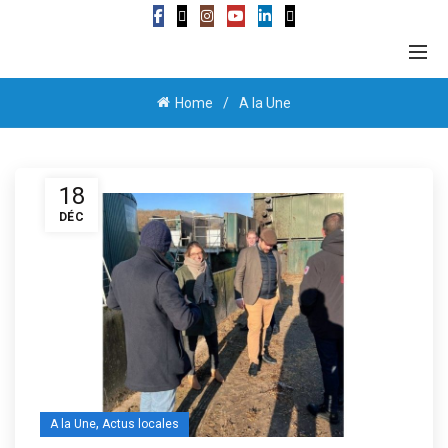
Home
A la Une
18
DÉC
,
A la Une
Actus locales