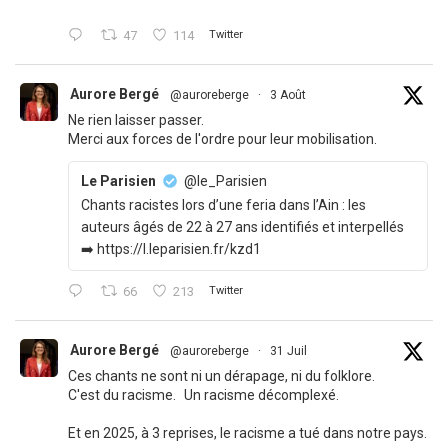
47
114
Twitter
Aurore Bergé
@auroreberge
·
3 Août
Ne rien laisser passer.
Merci aux forces de l'ordre pour leur mobilisation.
Le Parisien
@le_Parisien
Chants racistes lors d’une feria dans l’Ain : les
auteurs âgés de 22 à 27 ans identifiés et interpellés
➡️ https://l.leparisien.fr/kzd1
66
213
Twitter
Aurore Bergé
@auroreberge
·
31 Juil
Ces chants ne sont ni un dérapage, ni du folklore.
C'est du racisme. Un racisme décomplexé.
Et en 2025, à 3 reprises, le racisme a tué dans notre pays.