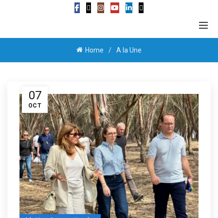
Home
A la Une
07
OCT