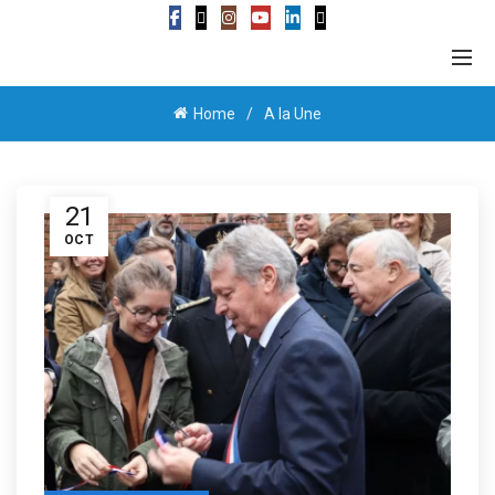
Home
A la Une
21
OCT