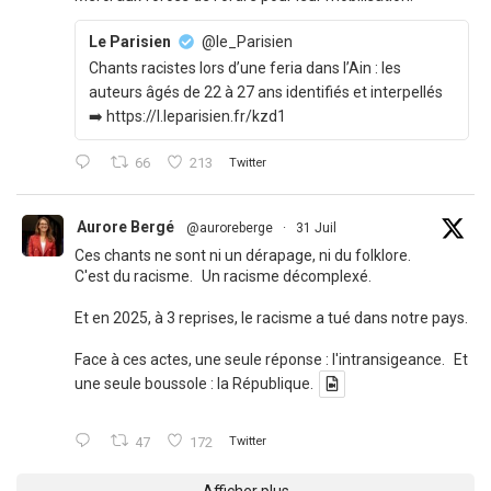
Le Parisien
@le_Parisien
Chants racistes lors d’une feria dans l’Ain : les
auteurs âgés de 22 à 27 ans identifiés et interpellés
➡️ https://l.leparisien.fr/kzd1
66
213
Twitter
Aurore Bergé
@auroreberge
·
31 Juil
Ces chants ne sont ni un dérapage, ni du folklore.
C'est du racisme. Un racisme décomplexé.
Et en 2025, à 3 reprises, le racisme a tué dans notre pays.
Face à ces actes, une seule réponse : l'intransigeance. Et
une seule boussole : la République.
47
172
Twitter
Afficher plus