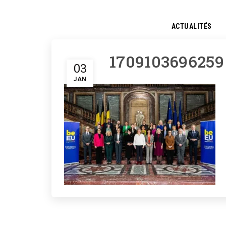
ACTUALITÉS
1709103696259
03
JAN