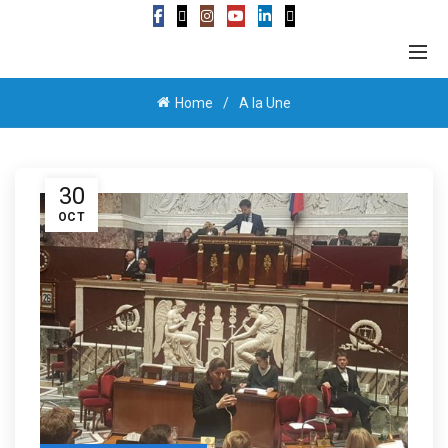
Home
A la Une
30
OCT