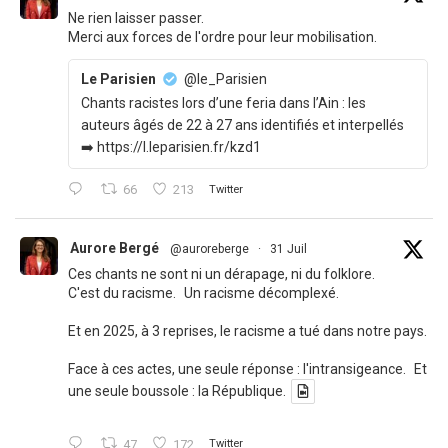
Ne rien laisser passer.
Merci aux forces de l'ordre pour leur mobilisation.
Le Parisien
@le_Parisien
Chants racistes lors d’une feria dans l’Ain : les
auteurs âgés de 22 à 27 ans identifiés et interpellés
➡️ https://l.leparisien.fr/kzd1
66
213
Twitter
Aurore Bergé
@auroreberge
·
31 Juil
Ces chants ne sont ni un dérapage, ni du folklore.
C'est du racisme. Un racisme décomplexé.
Et en 2025, à 3 reprises, le racisme a tué dans notre pays.
Face à ces actes, une seule réponse : l'intransigeance. Et
une seule boussole : la République.
47
172
Twitter