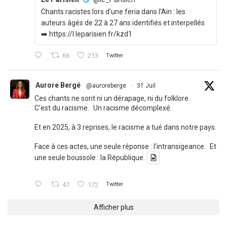
Chants racistes lors d’une feria dans l’Ain : les
auteurs âgés de 22 à 27 ans identifiés et interpellés
➡️ https://l.leparisien.fr/kzd1
66
213
Twitter
Aurore Bergé
@auroreberge
·
31 Juil
Ces chants ne sont ni un dérapage, ni du folklore.
C'est du racisme. Un racisme décomplexé.
Et en 2025, à 3 reprises, le racisme a tué dans notre pays.
Face à ces actes, une seule réponse : l'intransigeance. Et
une seule boussole : la République.
47
172
Twitter
Afficher plus