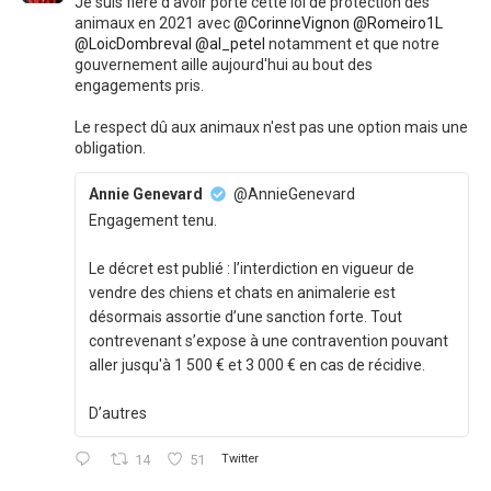
Je suis fière d'avoir porté cette loi de protection des
animaux en 2021 avec
@CorinneVignon
@Romeiro1L
@LoicDombreval
@al_petel
notamment et que notre
gouvernement aille aujourd'hui au bout des
engagements pris.
Le respect dû aux animaux n'est pas une option mais une
obligation.
Annie Genevard
@AnnieGenevard
Engagement tenu.
Le décret est publié : l’interdiction en vigueur de
vendre des chiens et chats en animalerie est
désormais assortie d’une sanction forte. Tout
contrevenant s’expose à une contravention pouvant
aller jusqu'à 1 500 € et 3 000 € en cas de récidive.
D’autres
14
51
Twitter