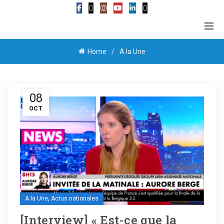
Home
A la Une
08
OCT
,
A la Une
Actus nationales
[Interview] « Est-ce que la