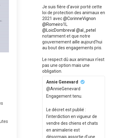
Je suis fière d'avoir porté cette
loi de protection des animaux en
2021 avec
@CorinneVignon
@Romeiro1L
@LoicDombreval
@al_petel
notamment et que notre
gouvernement aille aujourd'hui
au bout des engagements pris.
Le respect dû aux animaux n'est
pas une option mais une
obligation.
Annie Genevard
@AnnieGenevard
Engagement tenu.
es
Le décret est publié :
l’interdiction en vigueur de
outes
vendre des chiens et chats
en animalerie est
désormais assortie d’une