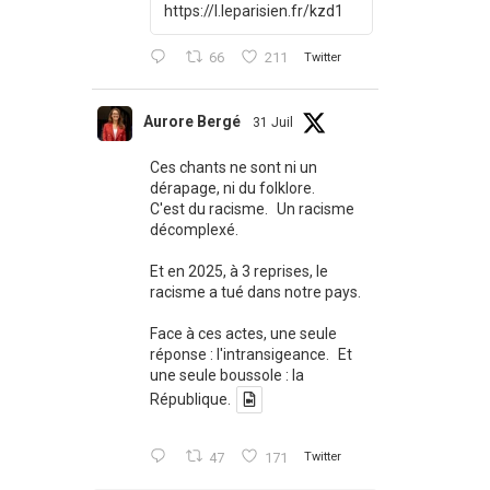
https://l.leparisien.fr/kzd1
66
211
Twitter
Aurore Bergé
31 Juil
Ces chants ne sont ni un
dérapage, ni du folklore.
C'est du racisme. Un racisme
décomplexé.
Et en 2025, à 3 reprises, le
racisme a tué dans notre pays.
Face à ces actes, une seule
réponse : l'intransigeance. Et
une seule boussole : la
République.
47
171
Twitter