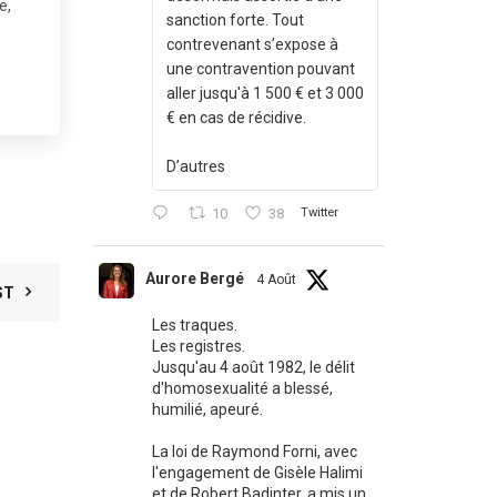
e,
sanction forte. Tout
contrevenant s’expose à
une contravention pouvant
aller jusqu'à 1 500 € et 3 000
€ en cas de récidive.
D’autres
10
38
Twitter
Aurore Bergé
4 Août
ST
Les traques.
Les registres.
Jusqu'au 4 août 1982, le délit
d'homosexualité a blessé,
humilié, apeuré.
La loi de Raymond Forni, avec
l'engagement de Gisèle Halimi
et de Robert Badinter, a mis un