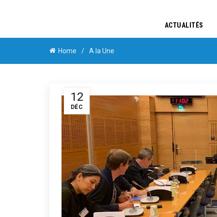
ACTUALITÉS
Home
A la Une
12
DÉC