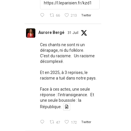
https://l.leparisien.fr/kzd1
66
213
Twitter
Aurore Bergé
31 Juil
Ces chants ne sont ni un
dérapage, ni du folklore.
C'est du racisme. Un racisme
décomplexé.
Et en 2025, à 3 reprises, le
racisme a tué dans notre pays.
Face à ces actes, une seule
réponse : l'intransigeance. Et
une seule boussole : la
République.
47
172
Twitter