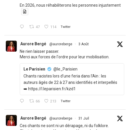
En 2026, nous réhabiliterons les personnes injustement
47
114
Twitter
Aurore Bergé
@auroreberge
·
3 Août
Ne rien laisser passer.
Merci aux forces de l'ordre pour leur mobilisation.
Le Parisien
@le_Parisien
Chants racistes lors d’une feria dans l’Ain : les
auteurs âgés de 22 à 27 ans identifiés et interpellés
➡️ https://l.leparisien.fr/kzd1
66
213
Twitter
Aurore Bergé
@auroreberge
·
31 Juil
Ces chants ne sont ni un dérapage, ni du folklore.