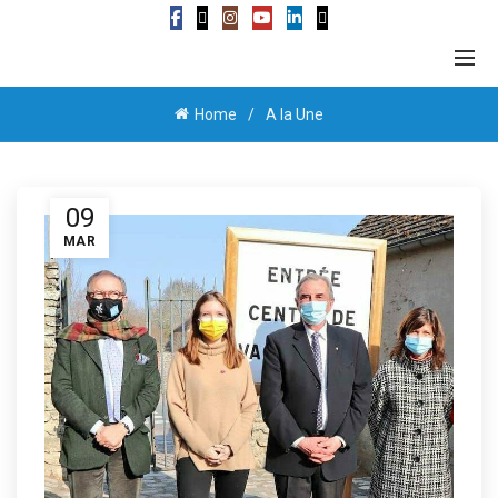
Home
A la Une
09
MAR