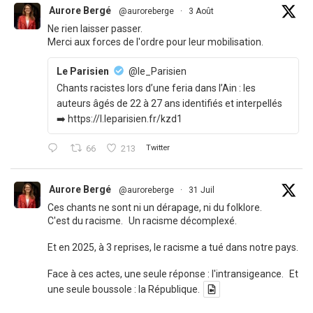
Aurore Bergé
@auroreberge
·
3 Août
Ne rien laisser passer.
Merci aux forces de l'ordre pour leur mobilisation.
Le Parisien
@le_Parisien
Chants racistes lors d’une feria dans l’Ain : les
auteurs âgés de 22 à 27 ans identifiés et interpellés
➡️ https://l.leparisien.fr/kzd1
66
213
Twitter
Aurore Bergé
@auroreberge
·
31 Juil
Ces chants ne sont ni un dérapage, ni du folklore.
C'est du racisme. Un racisme décomplexé.
Et en 2025, à 3 reprises, le racisme a tué dans notre pays.
Face à ces actes, une seule réponse : l'intransigeance. Et
une seule boussole : la République.