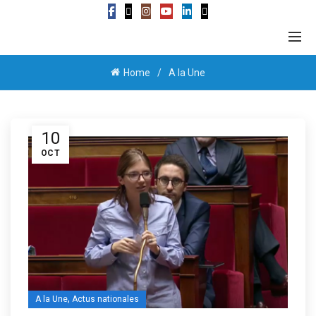
Home
A la Une
10
OCT
,
A la Une
Actus nationales