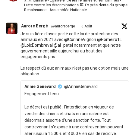
🇫🇷 Ministre - Égalité entre les femmes et les hommes -
Lutte contre les discriminations 🏛 Ex présidente du groupe
Renaissance - Assemblée Nationale
Aurore Bergé
@auroreberge
·
5 Août
Je suis fière d'avoir porté cette loi de protection des
animaux en 2021 avec
@CorinneVignon
@Romeiro1L
@LoicDombreval
@al_petel
notamment et que notre
gouvernement aille aujourd'hui au bout des
engagements pris.
Le respect dû aux animaux n'est pas une option mais une
obligation.
Annie Genevard
@AnnieGenevard
Engagement tenu.
Le décret est publié : l’interdiction en vigueur de
vendre des chiens et chats en animalerie est
désormais assortie d’une sanction forte. Tout
contrevenant s’expose à une contravention pouvant
aller jusqu'à 1 500 € et 3 000 € en cas de récidive.