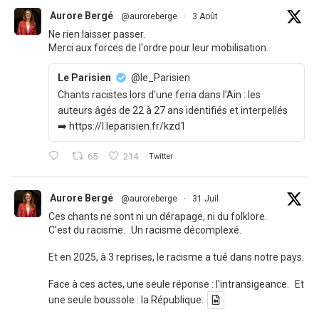
Aurore Bergé
@auroreberge
·
3 Août
Ne rien laisser passer.
Merci aux forces de l'ordre pour leur mobilisation.
Le Parisien
@le_Parisien
Chants racistes lors d’une feria dans l’Ain : les
auteurs âgés de 22 à 27 ans identifiés et interpellés
➡️ https://l.leparisien.fr/kzd1
65
214
Twitter
Aurore Bergé
@auroreberge
·
31 Juil
Ces chants ne sont ni un dérapage, ni du folklore.
C'est du racisme. Un racisme décomplexé.
Et en 2025, à 3 reprises, le racisme a tué dans notre pays.
Face à ces actes, une seule réponse : l'intransigeance. Et
une seule boussole : la République.