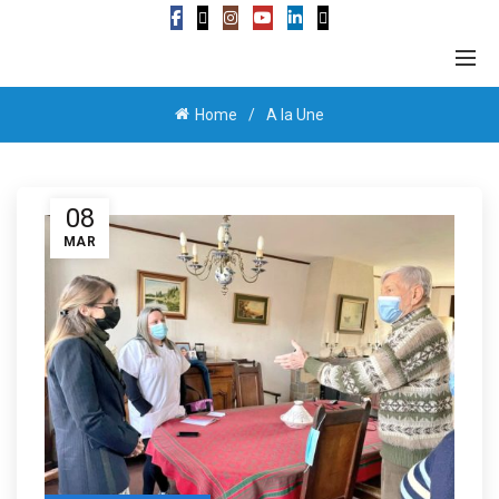
Home
A la Une
08
MAR