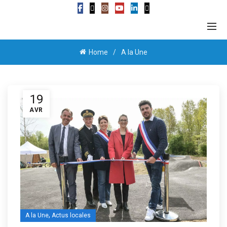
Home
A la Une
19
AVR
,
A la Une
Actus locales